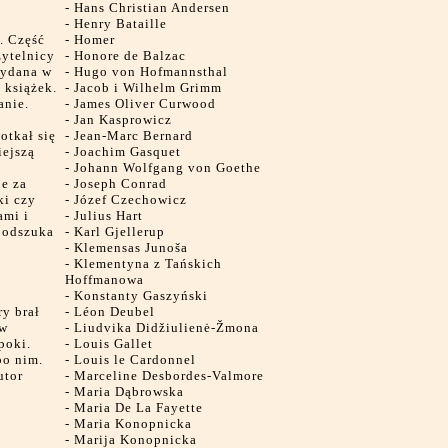
-
Hans Christian Andersen
-
Henry Bataille
e. Część
-
Homer
zytelnicy
-
Honore de Balzac
wydana w
-
Hugo von Hofmannsthal
 książek.
-
Jacob i Wilhelm Grimm
anie.
-
James Oliver Curwood
-
Jan Kasprowicz
otkał się
-
Jean-Marc Bernard
iejszą
-
Joachim Gasquet
-
Johann Wolfgang von Goethe
ne za
-
Joseph Conrad
ki czy
-
Józef Czechowicz
ami i
-
Julius Hart
e odszuka
-
Karl Gjellerup
e
-
Klemensas Junoša
-
Klementyna z Tańskich
Hoffmanowa
-
Konstanty Gaszyński
y brał
-
Léon Deubel
 w
-
Liudvika Didžiulienė-Žmona
poki.
-
Louis Gallet
po nim.
-
Louis le Cardonnel
utor
-
Marceline Desbordes-Valmore
-
Maria Dąbrowska
-
Maria De La Fayette
-
Maria Konopnicka
-
Marija Konopnicka