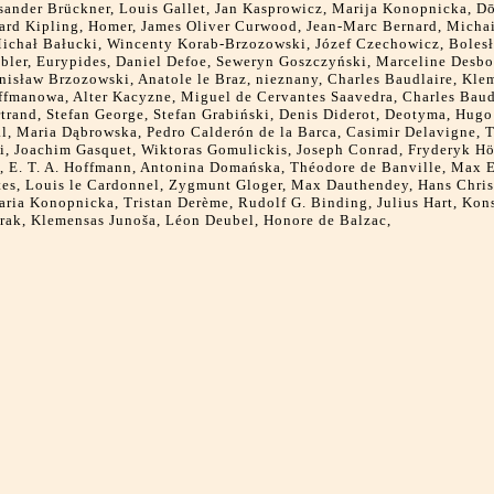
sander Brückner, Louis Gallet, Jan Kasprowicz, Marija Konopnicka, D
ard Kipling, Homer, James Oliver Curwood, Jean-Marc Bernard, Micha
ichał Bałucki, Wincenty Korab-Brzozowski, Józef Czechowicz, Bolesła
ler, Eurypides, Daniel Defoe, Seweryn Goszczyński, Marceline Desbo
nisław Brzozowski, Anatole le Braz, nieznany, Charles Baudlaire, Kle
fmanowa, Alter Kacyzne, Miguel de Cervantes Saavedra, Charles Baud
trand, Stefan George, Stefan Grabiński, Denis Diderot, Deotyma, Hug
, Maria Dąbrowska, Pedro Calderón de la Barca, Casimir Delavigne, 
, Joachim Gasquet, Wiktoras Gomulickis, Joseph Conrad, Fryderyk Hö
, E. T. A. Hoffmann, Antonina Domańska, Théodore de Banville, Max 
tes, Louis le Cardonnel, Zygmunt Gloger, Max Dauthendey, Hans Chris
ria Konopnicka, Tristan Derème, Rudolf G. Binding, Julius Hart, Kon
rak, Klemensas Junoša, Léon Deubel, Honore de Balzac,