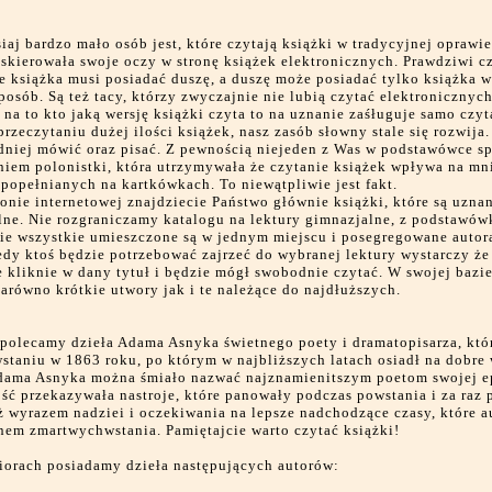
siaj bardzo mało osób jest, które czytają książki w tradycyjnej oprawi
skierowała swoje oczy w stronę książek elektronicznych. Prawdziwi c
e książka musi posiadać duszę, a duszę może posiadać tylko książka 
posób. Są też tacy, którzy zwyczajnie nie lubią czytać elektronicznych
na to kto jaką wersję książki czyta to na uznanie zaśługuje samo czyt
przeczytaniu dużej ilości książek, nasz zasób słowny stale się rozwija.
dniej mówić oraz pisać. Z pewnością niejeden z Was w podstawówce sp
niem polonistki, która utrzymywała że czytanie książek wpływa na mn
 popełnianych na kartkówkach. To niewątpliwie jest fakt.
ronie internetowej znajdziecie Państwo głównie książki, które są uzna
lne. Nie rozgraniczamy katalogu na lektury gimnazjalne, z podstawów
ie wszystkie umieszczone są w jednym miejscu i posegregowane autor
edy ktoś będzie potrzebować zajrzeć do wybranej lektury wystarczy ż
ie kliknie w dany tytuł i będzie mógł swobodnie czytać. W swojej bazi
arówno krótkie utwory jak i te należące do najdłuższych.
polecamy dzieła Adama Asnyka świetnego poety i dramatopisarza, któr
staniu w 1863 roku, po którym w najbliższych latach osiadł na dobre
dama Asnyka można śmiało nazwać najznamienitszym poetom swojej e
ść przekazywała nastroje, które panowały podczas powstania i za raz 
 wyrazem nadziei i oczekiwania na lepsze nadchodzące czasy, które a
nem zmartwychwstania. Pamiętajcie warto czytać książki!
iorach posiadamy dzieła następujących autorów: