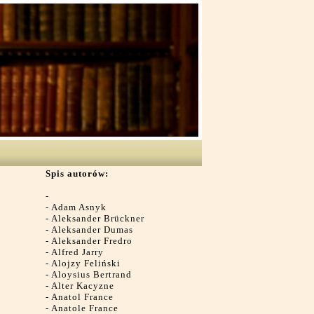
Spis autorów:
-
-
Adam Asnyk
-
Aleksander Brückner
-
Aleksander Dumas
-
Aleksander Fredro
-
Alfred Jarry
-
Alojzy Feliński
-
Aloysius Bertrand
-
Alter Kacyzne
-
Anatol France
-
Anatole France