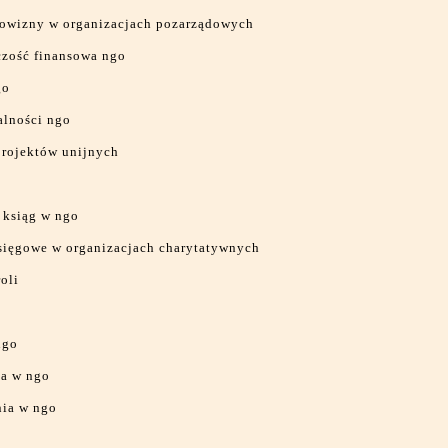
arowizny w organizacjach pozarządowych
zość finansowa ngo
go
alności ngo
projektów unijnych
 ksiąg w ngo
sięgowe w organizacjach charytatywnych
oli
ngo
a w ngo
ia w ngo