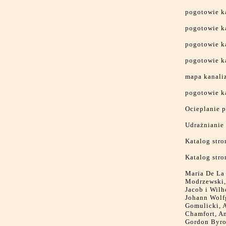
pogotowie k
pogotowie k
pogotowie k
pogotowie k
mapa kanaliz
pogotowie k
Ocieplanie 
Udrażnianie 
Katalog stro
Katalog str
Maria De La 
Modrzewski,
Jacob i Wil
Johann Wolf
Gomulicki, A
Chamfort, An
Gordon Byro