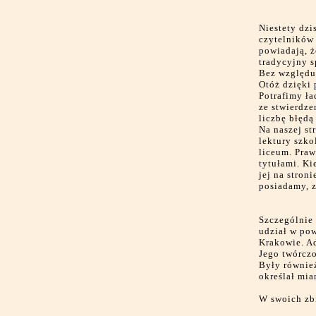
Niestety dzi
czytelników 
powiadają, ż
tradycyjny s
Bez względu 
Otóż dzięki 
Potrafimy ła
ze stwierdze
liczbę błędą
Na naszej st
lektury szko
liceum. Praw
tytułami. Ki
jej na stron
posiadamy, z
Szczególnie 
udział w pow
Krakowie. A
Jego twórczo
Były również
określał mia
W swoich zb