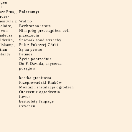
ōgen
ił
w Prus, ,
Polecamy:
rdes-
mentyna z
Widmo
elaire,
Bezbronna istota
o von
Nim próg przestąpiłem celi
Tadeusz
przeczucia
lderlin,
Śpiewak spod strzechy
Elskamp,
Puk z Pukowej Górki
tian
Są na pewno
stanty
Patmos
Życie poprzednie
Do P. Davida, snycerza
posągów
kostka granitowa
Przeprowadzki Kraków
Montaż i instalacja ogrodzeń
Otoczenie ogrodzenia
itever
bestrolety fanpage
itever.eu