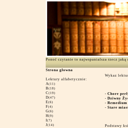
Ponoć czytanie to najwspanialsza rzecz jak
Strona głowna
Wykaz lektur
Lektury alfabetycznie:
A
(11)
B
(18)
C
(19)
-
Chore perł
D
(47)
-
Dziwny Ży
E
(6)
-
Remedium d
F
(4)
-
Stare mias
G
(6)
H
(9)
I
(7)
J
(14)
Podstawy ks