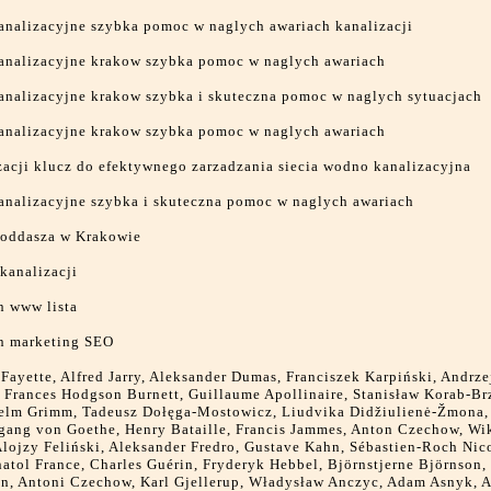
analizacyjne szybka pomoc w naglych awariach kanalizacji
analizacyjne krakow szybka pomoc w naglych awariach
analizacyjne krakow szybka i skuteczna pomoc w naglych sytuacjach
analizacyjne krakow szybka pomoc w naglych awariach
acji klucz do efektywnego zarzadzania siecia wodno kanalizacyjna
analizacyjne szybka i skuteczna pomoc w naglych awariach
poddasza w Krakowie
kanalizacji
n www lista
on marketing SEO
Fayette, Alfred Jarry, Aleksander Dumas, Franciszek Karpiński, Andrze
 Frances Hodgson Burnett, Guillaume Apollinaire, Stanisław Korab-Br
helm Grimm, Tadeusz Dołęga-Mostowicz, Liudvika Didžiulienė-Žmona,
gang von Goethe, Henry Bataille, Francis Jammes, Anton Czechow, Wi
lojzy Feliński, Aleksander Fredro, Gustave Kahn, Sébastien-Roch Nic
atol France, Charles Guérin, Fryderyk Hebbel, Björnstjerne Björnson,
n, Antoni Czechow, Karl Gjellerup, Władysław Anczyc, Adam Asnyk, A