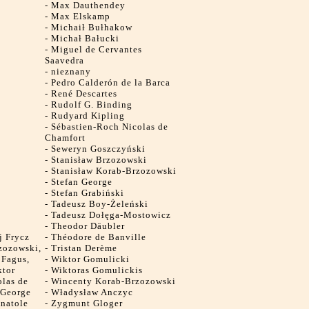
-
Max Dauthendey
-
Max Elskamp
-
Michaił Bułhakow
-
Michał Bałucki
-
Miguel de Cervantes
Saavedra
-
nieznany
-
Pedro Calderón de la Barca
-
René Descartes
-
Rudolf G. Binding
-
Rudyard Kipling
-
Sébastien-Roch Nicolas de
Chamfort
-
Seweryn Goszczyński
-
Stanisław Brzozowski
-
Stanisław Korab-Brzozowski
-
Stefan George
-
Stefan Grabiński
-
Tadeusz Boy-Żeleński
-
Tadeusz Dołęga-Mostowicz
-
Theodor Däubler
j Frycz
-
Théodore de Banville
zozowski,
-
Tristan Derème
 Fagus,
-
Wiktor Gomulicki
ktor
-
Wiktoras Gomulickis
olas de
-
Wincenty Korab-Brzozowski
 George
-
Władysław Anczyc
natole
-
Zygmunt Gloger