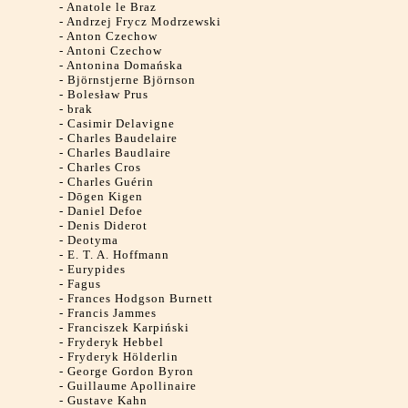
-
Anatole le Braz
-
Andrzej Frycz Modrzewski
-
Anton Czechow
-
Antoni Czechow
-
Antonina Domańska
-
Björnstjerne Björnson
-
Bolesław Prus
-
brak
-
Casimir Delavigne
-
Charles Baudelaire
-
Charles Baudlaire
-
Charles Cros
-
Charles Guérin
-
Dōgen Kigen
-
Daniel Defoe
-
Denis Diderot
-
Deotyma
-
E. T. A. Hoffmann
-
Eurypides
-
Fagus
-
Frances Hodgson Burnett
-
Francis Jammes
-
Franciszek Karpiński
-
Fryderyk Hebbel
-
Fryderyk Hölderlin
-
George Gordon Byron
-
Guillaume Apollinaire
-
Gustave Kahn