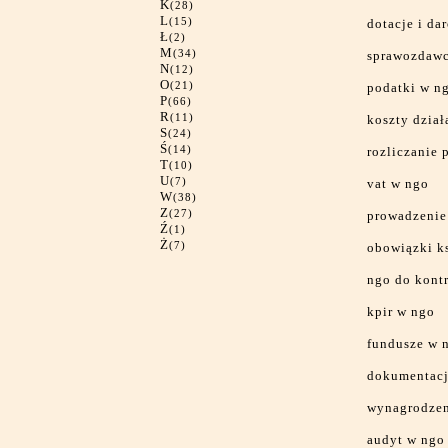
K
(28)
L
(15)
dotacje i d
Ł
(2)
M
(34)
sprawozdawc
N
(12)
O
(21)
podatki w n
P
(66)
R
(11)
koszty dział
S
(24)
Ś
(14)
rozliczanie 
T
(10)
U
(7)
vat w ngo
W
(38)
Z
(27)
prowadzenie
Ź
(1)
Ż
(7)
obowiązki k
ngo do kontr
kpir w ngo
fundusze w 
dokumentacj
wynagrodzen
audyt w ngo