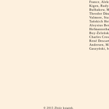
France, Alek
Kigen, Rudy
Bułhakow, M
Theodor Däub
Valmore, Sta
Tańskich Hof
Aloysius Ber
Hofmannsthal
Boy-Żeleński
Charles Cros
René Descar
Andersen, Ma
Gaszyński, b
© 2015 Zbiór książek.