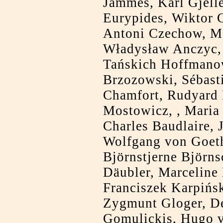
Jammes, Karl Gjell
Eurypides, Wiktor G
Antoni Czechow, Ma
Władysław Anczyc,
Tańskich Hoffmano
Brzozowski, Sébast
Chamfort, Rudyard 
Mostowicz, , Maria
Charles Baudlaire,
Wolfgang von Goeth
Björnstjerne Björn
Däubler, Marceline
Franciszek Karpińsk
Zygmunt Gloger, De
Gomulickis, Hugo 