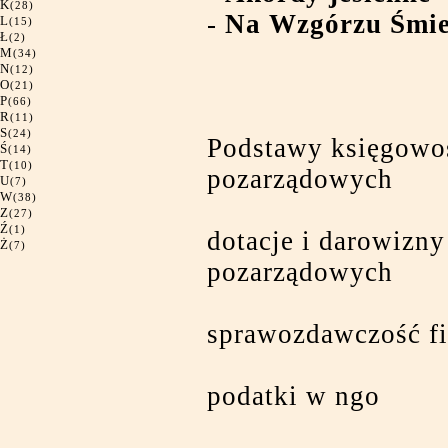
K
(28)
-
Na Wzgórzu Śmie
L
(15)
Ł
(2)
M
(34)
N
(12)
O
(21)
P
(66)
R
(11)
S
(24)
Podstawy księgowoś
Ś
(14)
T
(10)
pozarządowych
U
(7)
W
(38)
Z
(27)
Ź
(1)
dotacje i darowizny
Ż
(7)
pozarządowych
sprawozdawczość f
podatki w ngo