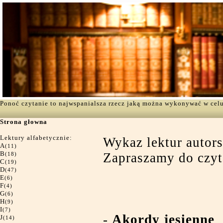
Ponoć czytanie to najwspanialsza rzecz jaką można wykonywać w cel
Strona głowna
Lektury alfabetycznie:
Wykaz lektur autor
A
(11)
B
Zapraszamy do czyt
(18)
C
(19)
D
(47)
E
(6)
F
(4)
G
(6)
H
(9)
I
(7)
-
Akordy jesienne
J
(14)