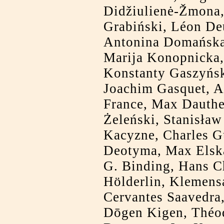
Didžiulienė-Žmona,
Grabiński, Léon De
Antonina Domańska
Marija Konopnicka,
Konstanty Gaszyńsk
Joachim Gasquet, A
France, Max Dauthe
Żeleński, Stanisła
Kacyzne, Charles Gu
Deotyma, Max Elsk
G. Binding, Hans C
Hölderlin, Klemens
Cervantes Saavedra,
Dōgen Kigen, Théod