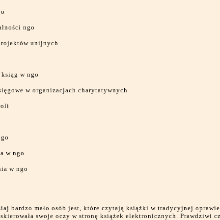
go
alności ngo
projektów unijnych
 ksiąg w ngo
sięgowe w organizacjach charytatywnych
oli
ngo
a w ngo
ia w ngo
siaj bardzo mało osób jest, które czytają książki w tradycyjnej oprawi
skierowała swoje oczy w stronę książek elektronicznych. Prawdziwi c