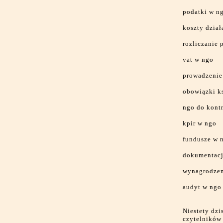
podatki w n
koszty dział
rozliczanie 
vat w ngo
prowadzenie
obowiązki k
ngo do kontr
kpir w ngo
fundusze w 
dokumentacj
wynagrodzen
audyt w ngo
Niestety dzi
czytelników 