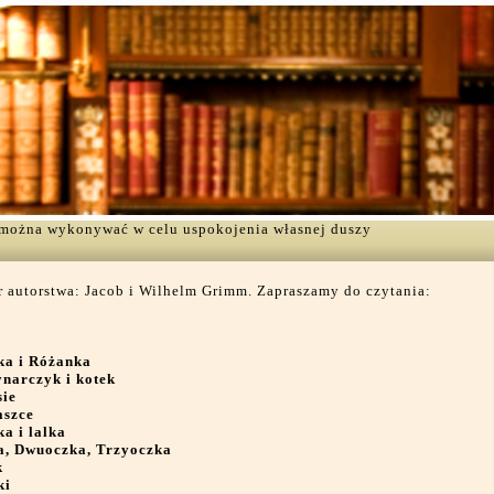
ą można wykonywać w celu uspokojenia własnej duszy
 autorstwa: Jacob i Wilhelm Grimm. Zapraszamy do czytania:
ka i Różanka
narczyk i kotek
sie
aszce
a i lalka
a, Dwuoczka, Trzyoczka
k
ki