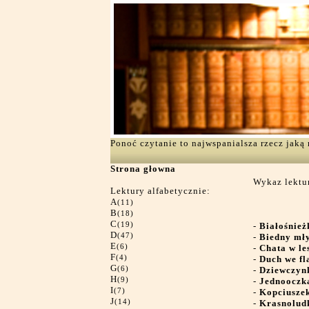
Ponoć czytanie to najwspanialsza rzecz jak
Strona głowna
Wykaz lektur
Lektury alfabetycznie:
A
(11)
B
(18)
C
(19)
-
Białośnież
D
(47)
-
Biedny mły
E
(6)
-
Chata w le
F
(4)
-
Duch we fl
G
(6)
-
Dziewczynk
H
(9)
-
Jednooczk
I
(7)
-
Kopciusze
J
(14)
-
Krasnolud