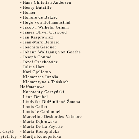
-
Hans Christian Andersen
-
Henry Bataille
-
Homer
-
Honore de Balzac
-
Hugo von Hofmannsthal
-
Jacob i Wilhelm Grimm
-
James Oliver Curwood
-
Jan Kasprowicz
-
Jean-Marc Bernard
-
Joachim Gasquet
-
Johann Wolfgang von Goethe
-
Joseph Conrad
-
Józef Czechowicz
-
Julius Hart
-
Karl Gjellerup
-
Klemensas Junoša
-
Klementyna z Tańskich
Hoffmanowa
-
Konstanty Gaszyński
-
Léon Deubel
-
Liudvika Didžiulienė-Žmona
-
Louis Gallet
-
Louis le Cardonnel
-
Marceline Desbordes-Valmore
-
Maria Dąbrowska
-
Maria De La Fayette
e. Część
-
Maria Konopnicka
zytelnicy
-
Marija Konopnicka