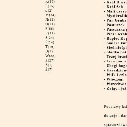
K
(28)
-
Król Droz
L
(15)
-
Król żab
Ł
(2)
-
Mali czaro
M
(34)
-
Mysikrólik
N
(12)
-
Pan Gruba
O
(21)
-
Pastuszek
P
(66)
-
Pastuszka 
R
(11)
-
Pies i wrób
S
(24)
-
Rupiec Ko
Ś
(14)
-
Śmierć kur
T
(10)
-
Siedmiośp
U
(7)
-
Słodka po
W
(38)
-
Trzej brac
Z
(27)
-
Trzy pióra
Ź
(1)
-
Ubogi bog
Ż
(7)
-
Ukradzion
-
Wilk i czł
-
Włóczęgi
-
Wszechwie
-
Zając i jeż
Podstawy ks
dotacje i d
sprawozdawc