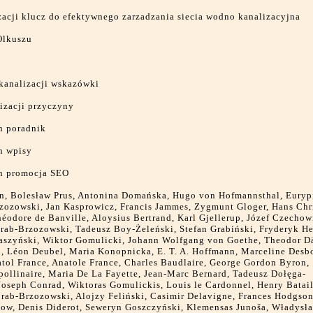
acji klucz do efektywnego zarzadzania siecia wodno kanalizacyjna
Olkuszu
 kanalizacji wskazówki
izacji przyczyny
n poradnik
n wpisy
on promocja SEO
n, Bolesław Prus, Antonina Domańska, Hugo von Hofmannsthal, Euryp
zozowski, Jan Kasprowicz, Francis Jammes, Zygmunt Gloger, Hans Chr
éodore de Banville, Aloysius Bertrand, Karl Gjellerup, Józef Czechow
rab-Brzozowski, Tadeusz Boy-Żeleński, Stefan Grabiński, Fryderyk He
aszyński, Wiktor Gomulicki, Johann Wolfgang von Goethe, Theodor Dä
, Léon Deubel, Maria Konopnicka, E. T. A. Hoffmann, Marceline Desb
tol France, Anatole France, Charles Baudlaire, George Gordon Byron,
ollinaire, Maria De La Fayette, Jean-Marc Bernard, Tadeusz Dołęga-
oseph Conrad, Wiktoras Gomulickis, Louis le Cardonnel, Henry Bataill
rab-Brzozowski, Alojzy Feliński, Casimir Delavigne, Frances Hodgson
ow, Denis Diderot, Seweryn Goszczyński, Klemensas Junoša, Władysł