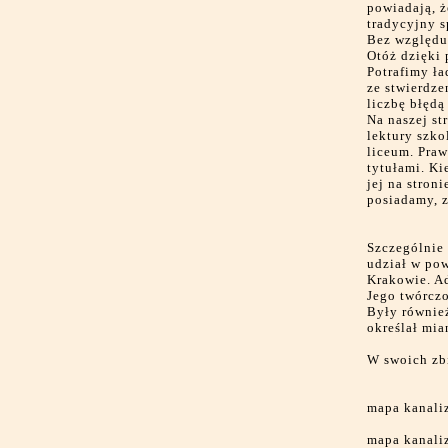
powiadają, ż
tradycyjny s
Bez względu 
Otóż dzięki 
Potrafimy ła
ze stwierdze
liczbę błędą
Na naszej st
lektury szko
liceum. Praw
tytułami. Ki
jej na stron
posiadamy, z
Szczególnie 
udział w pow
Krakowie. A
Jego twórczo
Były również
określał mia
W swoich zb
mapa kanaliz
mapa kanaliz