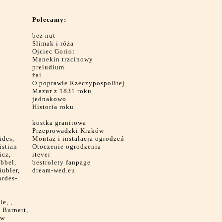
Polecamy:
bez nut
Ślimak i róża
Ojciec Goriot
Manekin trzcinowy
preludium
żal
O poprawie Rzeczypospolitej
Mazur z 1831 roku
jednakowo
Historia roku
kostka granitowa
Przeprowadzki Kraków
ides,
Montaż i instalacja ogrodzeń
istian
Otoczenie ogrodzenia
icz,
itever
bbel,
bestrolety fanpage
ubler,
dream-wed.eu
ordes-
e, ,
 Burnett,
aw