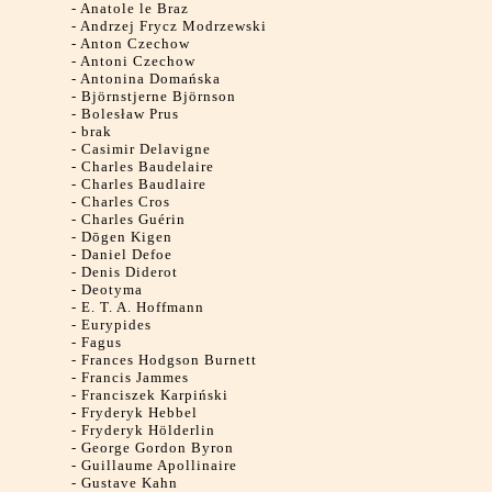
-
Anatole le Braz
-
Andrzej Frycz Modrzewski
-
Anton Czechow
-
Antoni Czechow
-
Antonina Domańska
-
Björnstjerne Björnson
-
Bolesław Prus
-
brak
-
Casimir Delavigne
-
Charles Baudelaire
-
Charles Baudlaire
-
Charles Cros
-
Charles Guérin
-
Dōgen Kigen
-
Daniel Defoe
-
Denis Diderot
-
Deotyma
-
E. T. A. Hoffmann
-
Eurypides
-
Fagus
-
Frances Hodgson Burnett
-
Francis Jammes
-
Franciszek Karpiński
-
Fryderyk Hebbel
-
Fryderyk Hölderlin
-
George Gordon Byron
-
Guillaume Apollinaire
-
Gustave Kahn