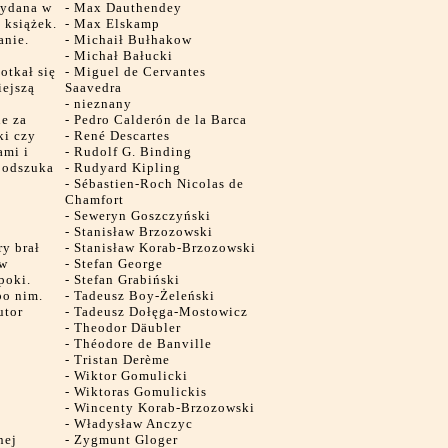
wydana w
-
Max Dauthendey
 książek.
-
Max Elskamp
anie.
-
Michaił Bułhakow
-
Michał Bałucki
otkał się
-
Miguel de Cervantes
iejszą
Saavedra
-
nieznany
ne za
-
Pedro Calderón de la Barca
ki czy
-
René Descartes
ami i
-
Rudolf G. Binding
e odszuka
-
Rudyard Kipling
e
-
Sébastien-Roch Nicolas de
Chamfort
-
Seweryn Goszczyński
-
Stanisław Brzozowski
y brał
-
Stanisław Korab-Brzozowski
 w
-
Stefan George
poki.
-
Stefan Grabiński
po nim.
-
Tadeusz Boy-Żeleński
utor
-
Tadeusz Dołęga-Mostowicz
-
Theodor Däubler
-
Théodore de Banville
-
Tristan Derème
-
Wiktor Gomulicki
-
Wiktoras Gomulickis
-
Wincenty Korab-Brzozowski
-
Władysław Anczyc
nej
-
Zygmunt Gloger