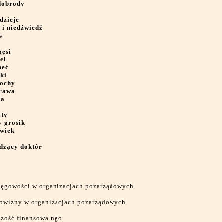
dobrody
dzieje
 i niedźwiedź
s
gęsi
el
peć
ki
iochy
trawa
ia
aty
y grosik
owiek
dzący doktór
ięgowości w organizacjach pozarządowych
arowizny w organizacjach pozarządowych
zość finansowa ngo