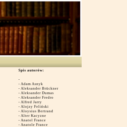
Spis autorów:
-
-
Adam Asnyk
-
Aleksander Brückner
-
Aleksander Dumas
-
Aleksander Fredro
-
Alfred Jarry
-
Alojzy Feliński
-
Aloysius Bertrand
-
Alter Kacyzne
-
Anatol France
-
Anatole France