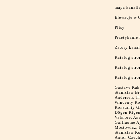
mapa kanaliz
Elewacje w 
Plisy
Przetykanie
Zatory kanal
Katalog stro
Katalog stro
Katalog str
Gustave Kah
Stanisław Br
Andersen, Th
Wincenty Ko
Konstanty G
Dōgen Kigen
Valmore, Ana
Guillaume Ap
Mostowicz, J
Stanisław Ko
Anton Czech