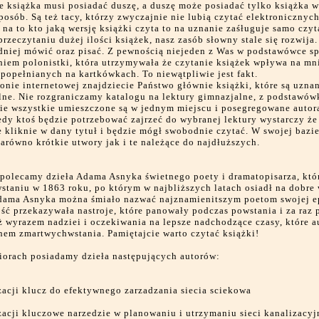
e książka musi posiadać duszę, a duszę może posiadać tylko książka 
posób. Są też tacy, którzy zwyczajnie nie lubią czytać elektronicznych
na to kto jaką wersję książki czyta to na uznanie zaśługuje samo czyt
przeczytaniu dużej ilości książek, nasz zasób słowny stale się rozwija.
dniej mówić oraz pisać. Z pewnością niejeden z Was w podstawówce sp
niem polonistki, która utrzymywała że czytanie książek wpływa na mn
 popełnianych na kartkówkach. To niewątpliwie jest fakt.
ronie internetowej znajdziecie Państwo głównie książki, które są uzna
lne. Nie rozgraniczamy katalogu na lektury gimnazjalne, z podstawów
ie wszystkie umieszczone są w jednym miejscu i posegregowane autor
edy ktoś będzie potrzebować zajrzeć do wybranej lektury wystarczy ż
ie kliknie w dany tytuł i będzie mógł swobodnie czytać. W swojej bazi
arówno krótkie utwory jak i te należące do najdłuższych.
polecamy dzieła Adama Asnyka świetnego poety i dramatopisarza, któr
staniu w 1863 roku, po którym w najbliższych latach osiadł na dobre
dama Asnyka można śmiało nazwać najznamienitszym poetom swojej e
ść przekazywała nastroje, które panowały podczas powstania i za raz 
 wyrazem nadziei i oczekiwania na lepsze nadchodzące czasy, które a
nem zmartwychwstania. Pamiętajcie warto czytać książki!
iorach posiadamy dzieła następujących autorów:
acji klucz do efektywnego zarzadzania siecia sciekowa
acji kluczowe narzedzie w planowaniu i utrzymaniu sieci kanalizacyj