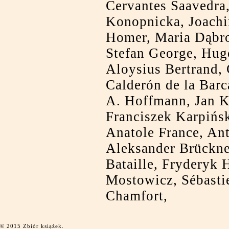
Cervantes Saavedra
Konopnicka, Joachi
Homer, Maria Dąbr
Stefan George, Hug
Aloysius Bertrand, 
Calderón de la Barc
A. Hoffmann, Jan K
Franciszek Karpińs
Anatole France, An
Aleksander Brückne
Bataille, Fryderyk 
Mostowicz, Sébasti
Chamfort,
© 2015 Zbiór książek.