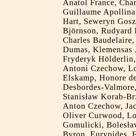
Anatol France, Cha
Guillaume Apollinai
Hart, Seweryn Gosz
Björnson, Rudyard K
Charles Baudelaire,
Dumas, Klemensas J
Fryderyk Hölderlin
Antoni Czechow, Lo
Elskamp, Honore de
Desbordes-Valmore,
Stanisław Korab-Br
Anton Czechow, Ja
Oliver Curwood, Lo
Gomulicki, Bolesła
Byron, Eurypides, F