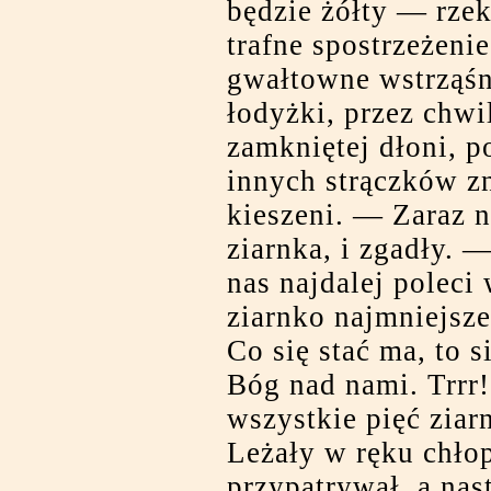
będzie żółty — rzek
trafne spostrzeżenie
gwałtowne wstrząśn
łodyżki, przez chwi
zamkniętej dłoni, 
innych strączków zn
kieszeni. — Zaraz 
ziarnka, i zgadły. 
nas najdalej poleci
ziarnko najmniejsze
Co się stać ma, to 
Bóg nad nami. Trrr!
wszystkie pięć ziar
Leżały w ręku chłop
przypatrywał, a nas