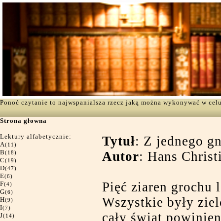
Ponoć czytanie to najwspanialsza rzecz jaką można wykonywać w cel
Strona głowna
Lektury alfabetycznie:
Tytuł
: Z jednego g
A
(11)
B
Autor
: Hans Christ
(18)
C
(19)
D
(47)
E
(6)
Pięć ziaren grochu 
F
(4)
G
(6)
Wszystkie były ziel
H
(9)
I
(7)
cały świat powinien
J
(14)