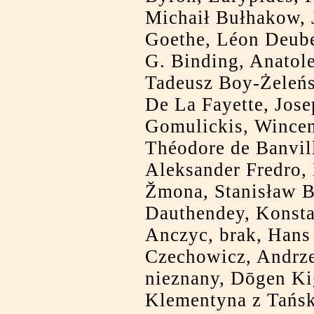
Michaił Bułhakow,
Goethe, Léon Deube
G. Binding, Anatole
Tadeusz Boy-Żeleńs
De La Fayette, Jos
Gomulickis, Wince
Théodore de Banvill
Aleksander Fredro, 
Žmona, Stanisław 
Dauthendey, Konst
Anczyc, brak, Hans 
Czechowicz, Andrze
nieznany, Dōgen Ki
Klementyna z Tańs