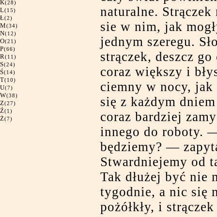
K
(28)
naturalne. Strączek 
L
(15)
Ł
(2)
sie w nim, jak mogł
M
(34)
N
(12)
jednym szeregu. Sło
O
(21)
P
(66)
strączek, deszcz go
R
(11)
S
(24)
coraz większy i bły
Ś
(14)
T
(10)
ciemny w nocy, jak 
U
(7)
W
(38)
się z każdym dniem
Z
(27)
Ź
(1)
coraz bardziej zamy
Ż
(7)
innego do roboty. —
będziemy? — zapyta
Stwardniejemy od ta
Tak dłużej być nie
tygodnie, a nic się 
pożółkły, i strączek