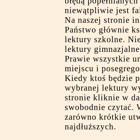
błędą popełnianych
niewątpliwie jest fa
Na naszej stronie i
Państwo głównie ksi
lektury szkolne. Ni
lektury gimnazjalne
Prawie wszystkie u
miejscu i posegrego
Kiedy ktoś będzie 
wybranej lektury wy
stronie kliknie w d
swobodnie czytać. 
zarówno krótkie utw
najdłuższych.