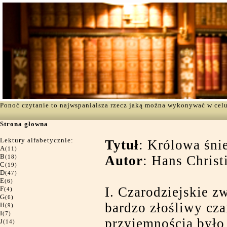
Ponoć czytanie to najwspanialsza rzecz jaką można wykonywać w cel
Strona głowna
Lektury alfabetycznie:
Tytuł
: Królowa śni
A
(11)
B
Autor
: Hans Christ
(18)
C
(19)
D
(47)
E
(6)
I. Czarodziejskie z
F
(4)
G
(6)
bardzo złośliwy cza
H
(9)
I
(7)
przyjemnością było
J
(14)