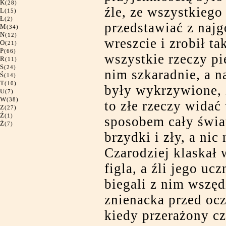
K
(28)
źle, ze wszystkiego
L
(15)
Ł
(2)
przedstawiać z najg
M
(34)
N
(12)
wreszcie i zrobił ta
O
(21)
P
(66)
wszystkie rzeczy p
R
(11)
S
(24)
nim szkaradnie, a 
Ś
(14)
T
(10)
były wykrzywione,
U
(7)
W
(38)
to złe rzeczy wida
Z
(27)
Ź
(1)
sposobem cały świa
Ż
(7)
brzydki i zły, a nic
Czarodziej klaskał 
figla, a źli jego uc
biegali z nim wszęd
znienacka przed oczy
kiedy przerażony cz