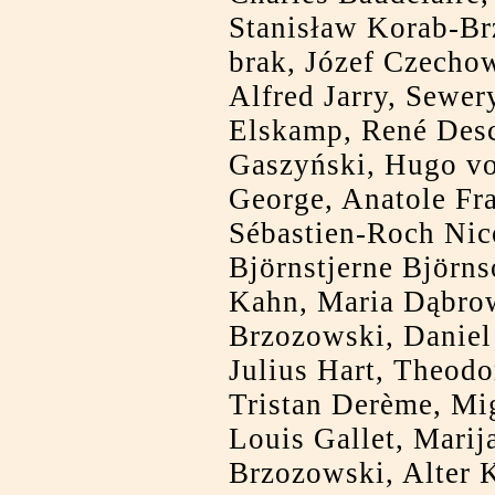
Stanisław Korab-Br
brak, Józef Czecho
Alfred Jarry, Sewe
Elskamp, René Desc
Gaszyński, Hugo vo
George, Anatole Fra
Sébastien-Roch Nic
Björnstjerne Björns
Kahn, Maria Dąbro
Brzozowski, Daniel 
Julius Hart, Theodo
Tristan Derème, Mi
Louis Gallet, Mari
Brzozowski, Alter 