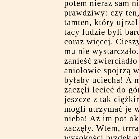
potem nieraz sam ni
prawdziwy: czy ten,
tamten, który ujrza
tacy ludzie byli bar
coraz więcej. Cieszy
mu nie wystarczało
zanieść zwierciadło
aniołowie spojrzą w
byłaby uciecha! A 
zaczęli lecieć do gó
jeszcze z tak cięż
mogli utrzymać je 
nieba! Aż im pot okr
zaczęły. Wtem, trrra
wysokości brzdęk a