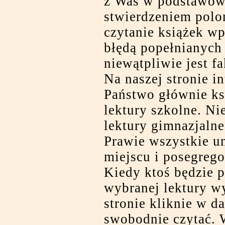
z Was w podstawówc
stwierdzeniem polon
czytanie książek wp
błędą popełnianych
niewątpliwie jest fa
Na naszej stronie i
Państwo głównie ksi
lektury szkolne. Ni
lektury gimnazjalne
Prawie wszystkie u
miejscu i posegrego
Kiedy ktoś będzie 
wybranej lektury wy
stronie kliknie w d
swobodnie czytać. 